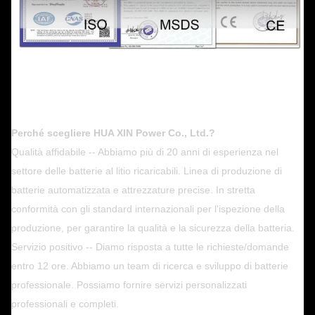
Perché scegliere HUA XIN Power Co., Ltd.?
Qualità affidabile -- Abbiamo più di 20 anni di esperienza nel
settore delle batterie al litio ricaricabili. Linea di produzione di
batterie automatizzata e attrezzature precise. In stretta
conformità con gli standard internazionali per l'ispezione della
produzione, per garantire la qualità e la sicurezza della batteria.
Servizio positivo -- Diamo risposta a tutte le richieste/domande
entro 12 ore. Abbiamo un team di ricerca e sviluppo di batterie
professionale. Possiamo fornire servizi personalizzati
professionali e completi.