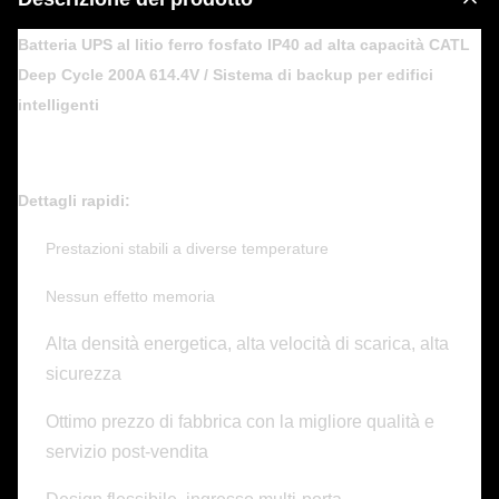
Batteria UPS al litio ferro fosfato IP40 ad alta capacità CATL
Deep Cycle 200A 614.4V / Sistema di backup per edifici
intelligenti
Dettagli rapidi:
Prestazioni stabili a diverse temperature
Nessun effetto memoria
Alta densità energetica, alta velocità di scarica, alta
sicurezza
Ottimo prezzo di fabbrica con la migliore qualità e
servizio post-vendita