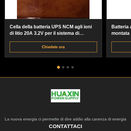
Cella della batteria UPS NCM agli ioni
Batteria
di litio 20A 3.2V per il sistema di
montata s
accumulo di energia domestico
per il sol
Chiedete ora
La nuova energia ci permette di dire addio alla carenza di energia
CONTATTACI