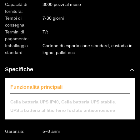
Capacità di
3000 pezzi al mese
fornitura:
Tempi di
7-30 giorni
consegna:
Termini di
T/t
pagamento:
Imballaggio
Cartone di esportazione standard, custodia in
standard:
legno, pallet ecc.
Specifiche
Funzionalità principali
,
,
Cella batteria UPS IP40
Cella batteria UPS stabile
UPS a batteria al litio ferro fosfato anticorrosione
Garanzia:
5~8 anni