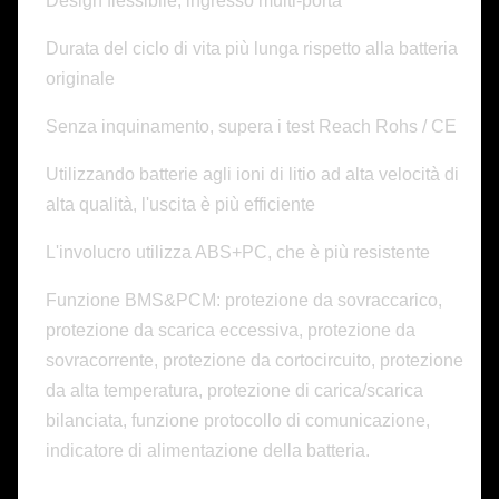
Design flessibile, ingresso multi-porta
Durata del ciclo di vita più lunga rispetto alla batteria
originale
Senza inquinamento, supera i test Reach Rohs / CE
Utilizzando batterie agli ioni di litio ad alta velocità di
alta qualità, l'uscita è più efficiente
L'involucro utilizza ABS+PC, che è più resistente
Funzione BMS&PCM: protezione da sovraccarico,
protezione da scarica eccessiva, protezione da
sovracorrente, protezione da cortocircuito, protezione
da alta temperatura, protezione di carica/scarica
bilanciata, funzione protocollo di comunicazione,
indicatore di alimentazione della batteria.