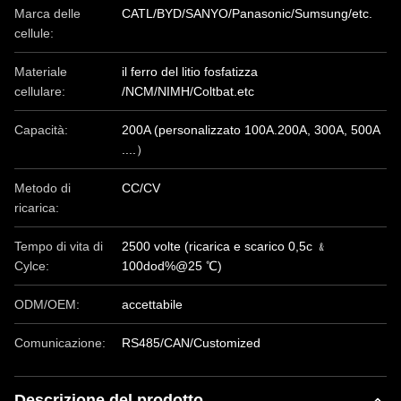
Marca delle
CATL/BYD/SANYO/Panasonic/Sumsung/etc.
cellule:
Materiale
il ferro del litio fosfatizza
cellulare:
/NCM/NIMH/Coltbat.etc
Capacità:
200A (personalizzato 100A.200A, 300A, 500A
....）
Metodo di
CC/CV
ricarica:
Tempo di vita di
2500 volte (ricarica e scarico 0,5c ﹠
Cylce:
100dod%@25 ℃)
ODM/OEM:
accettabile
Comunicazione:
RS485/CAN/Customized
Descrizione del prodotto