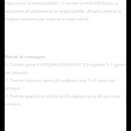
Assunzione di responsabilità -- I membri di HUA XIN Power si
assumono proattivamente la responsabilità, offriamo sempre la
migliore soluzione per batterie ai nostri clienti.
Metodi di consegna:
① Tramite corriere UPS/DHL/FEDEX/TNT (Ci vogliono 5~7 giorni
per arrivare).
② Tramite trasporto aereo (Ci vogliono circa 7~10 giorni per
arrivare).
③ Tramite spedizione marittima (Ci vogliono circa 30 giorni per
arrivare).