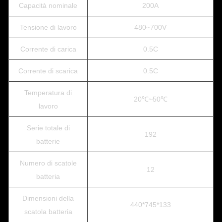
Capacità nominale
200A
Tensione di lavoro
480~700V
Corrente di carica
0.5C
Corrente di scarica
0.5C
Temperatura di
20℃~50℃
lavoro
Serie totale di
192
batterie
Numero di scatole
12
batteria
Dimensioni della
440*745*133
scatola batteria