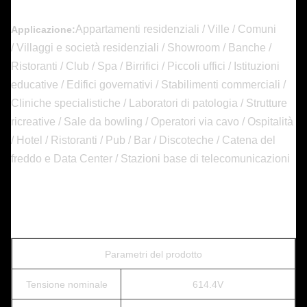
Appartamenti residenziali / Ville / Comuni
Applicazione:
/ Villaggi e società residenziali / Showroom / Banche /
Ristoranti / Club / Spa / Birrifici / Piccoli uffici / Istituzioni
educative / Edifici governativi / Stabilimenti commerciali /
Cliniche specialistiche / Laboratori di patologia / Strutture
ricreative / Sale da bowling / Operatori via cavo / Ospitalità
/ Hotel / Ristoranti / Pub / Bar / Discoteche / Catena del
freddo e Data Center / Stazioni base di telecomunicazioni
Parametri del prodotto
Tensione nominale
614.4V