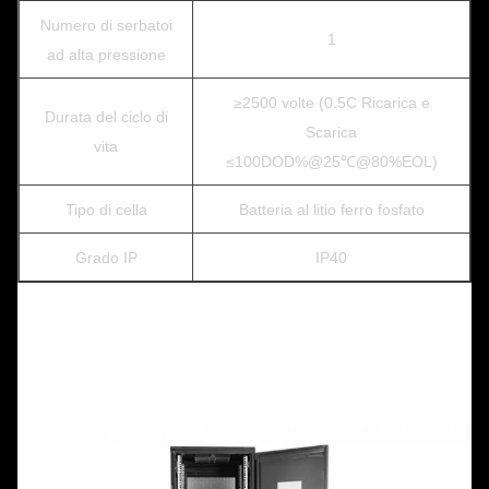
Numero di serbatoi
1
ad alta pressione
≥2500 volte (0.5C Ricarica e
Durata del ciclo di
Scarica
vita
≤100DOD%@25℃@80%EOL)
Tipo di cella
Batteria al litio ferro fosfato
Grado IP
IP40