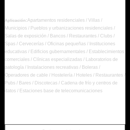
Apartamentos residenciales / Villas /
Aplicación:
Municipios / Pueblos y urbanizaciones residenciales /
Salas de exposición / Bancos / Restaurantes / Clubs /
Spas / Cervecerías / Oficinas pequeñas / Instituciones
educativas / Edificios gubernamentales / Establecimientos
comerciales / Clínicas especializadas / Laboratorios de
patología / Instalaciones recreativas / Boleras /
Operadores de cable / Hostelería / Hoteles / Restaurantes /
Pubs / Bares / Discotecas / Cadena de frío y centros de
datos / Estaciones base de telecomunicaciones