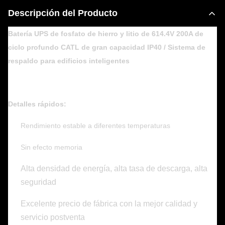
Descripción del Producto
Batería UPS de fosfato de hierro y litio de 614.4V 200A de
ciclo profundo CATL de gran capacidad IP40 / Sistema de
respaldo para edificios inteligentes
Detalles rápidos:
Rendimiento estable a diferentes temperaturas
Sin efecto memoria
Alta densidad de energía, alta tasa de descarga, alta
seguridad
Excelente precio de fábrica con la mejor calidad y
servicio postventa