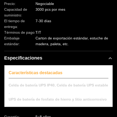
Precio:
Negociable
Capacidad de
3000 pcs por mes
suministro:
El tiempo de
7-30 días
entrega:
Términos de pago:
T/T
Embalaje
Carton de exportación estándar, estuche de
estándar:
madera, paleta, etc.
Especificaciones
Características destacadas
,
Celda de batería UPS IP40
Celda de batería UPS estable
,
UPS de batería de fosfato de hierro y litio anticorrosivo
Garantía:
5~8 años