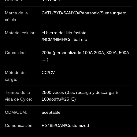
Marca de la
CATL/BYD/SANYO/Panasonic/Sumsung/etc.
célula:
Material celular:
el hierro del litio fosfata
/NCM/NIMH/Coltbat.etc
Capacidad:
200a (personalizado 100A.200A, 300A, 500A
....）
Método de
CC/CV
carga:
Tiempo de la
2500 veces (0.5c recarga y descarga ﹠
vida de Cylce:
100dod%@25 ℃)
ODM/OEM:
aceptable
Comunicación:
RS485/CAN/Customized