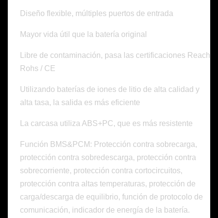
Diseño flexible, múltiples puertos de entrada
Mayor vida útil que la batería original
Libre de contaminación, pasa las certificaciones Reach
Rohs / CE
Utilizando baterías de iones de litio de alta calidad y
alta tasa, la salida es más eficiente
La carcasa utiliza ABS+PC, que es más resistente
Función BMS&PCM: Protección contra sobrecarga,
protección contra sobredescarga, protección contra
sobrecorriente, protección contra cortocircuitos,
protección contra altas temperaturas, protección de
carga/descarga de equilibrio, función de protocolo de
comunicación, indicador de energía de la batería.