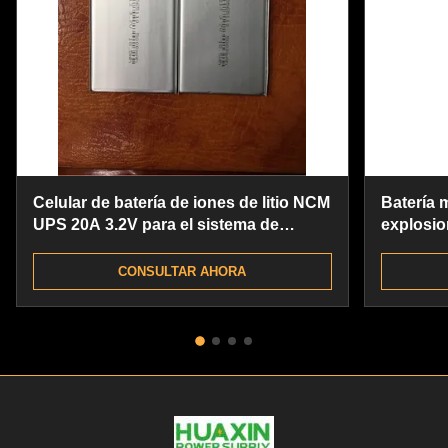
Celular de batería de iones de litio NCM
Batería 
UPS 20A 3.2V para el sistema de
explosio
almacenamiento de energía doméstico
litio ODM
red
CONSULTAR AHORA