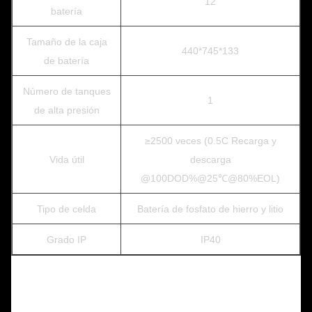
12
batería
Tamaño de la caja
440*745*133
de batería
Número de tanques
1
de alta presión
≥2500 veces (0.5C Recarga y
Vida útil
descarga
@100DOD%@25℃@80%EOL)
Tipo de celda
Batería de fosfato de hierro y litio
Grado IP
IP40