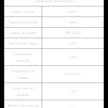
Parámetros del producto
Voltaje nominal
614.4V
Capacidad nominal
200A
Voltaje de trabajo
480~700V
Corriente de carga
0.5C
Corriente de
0.5C
descarga
Temperatura de
20℃~50℃
trabajo
Serie total de
192
baterías
Número de cajas de