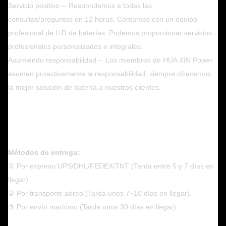
Servicio positivo -- Respondemos a todas las
consultas/preguntas en 12 horas. Contamos con un equipo
profesional de I+D de baterías. Podemos proporcionar servicios
profesionales personalizados e integrales.
Asumiendo responsabilidad -- Los miembros de HUA XIN Power
asumen proactivamente la responsabilidad, siempre ofrecemos
la mejor solución de batería a nuestros clientes.
Métodos de entrega:
① Por expreso UPS/DHL/FEDEX/TNT (Tarda entre 5 y 7 días en
llegar).
② Por transporte aéreo (Tarda unos 7~10 días en llegar).
③ Por envío marítimo (Tarda unos 30 días en llegar).