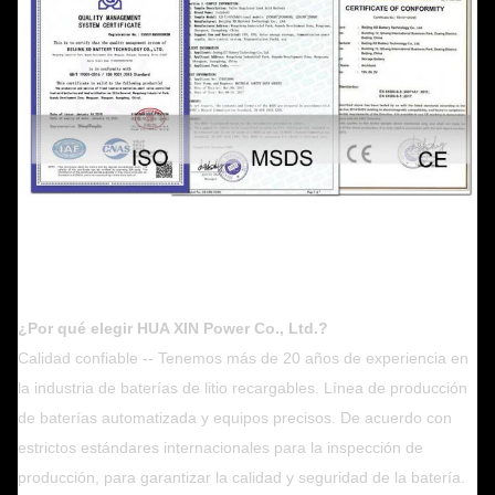
¿Por qué elegir HUA XIN Power Co., Ltd.?
Calidad confiable -- Tenemos más de 20 años de experiencia en
la industria de baterías de litio recargables. Línea de producción
de baterías automatizada y equipos precisos. De acuerdo con
estrictos estándares internacionales para la inspección de
producción, para garantizar la calidad y seguridad de la batería.