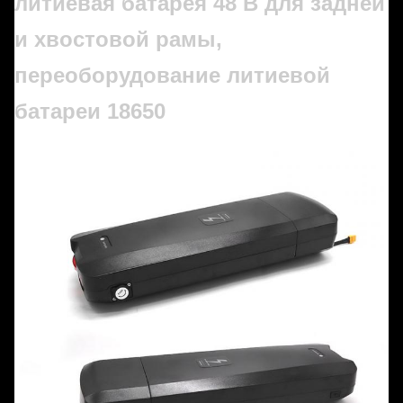
литиевая батарея 48 В для задней
и хвостовой рамы,
переоборудование литиевой
батареи 18650