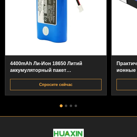
4400mAh Ли-Ион 18650 Литий
Практич
аккумуляторный пакет
ионные 
перезаряжаемый для шахтеров
многоце
лампы
батареи
Спросите сейчас