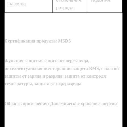
отключения
Гарантия
разряда
разряда
25 А
42-28 В
1 год
Сертификация продукта: MSDS
Функция защиты: защита от перезаряда,
интеллектуальная всесторонняя защита BMS, с платой
защиты от заряда и разряда, защита от контроля
температуры, защита от переразряда
Область применения: Динамическое хранение энергии