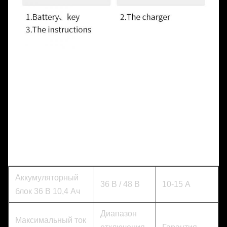
Аккумуляторный
36 В / 48 В
10-15 А
блок 36 В 10,4 Ач
Диапазон
Максимальный ток