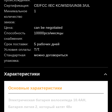
происхождения:
Сертификация:
CE/FCC /IEC KC/MSDS/UN38.3/UL
Минимальное
1
количество
заказа:
Цена:
can be negotiated
Способность
10000pcs/месяцы
снабжения:
Срок поставки:
5 рабочих дней
Условия оплаты:
T/T.
Стандартная
можно договориться
упаковка:
Характеристики
Основные характеристики
,
Электрическая батарея велосипеда 10.4AH
,
Батарея лития 2
который катят 48v