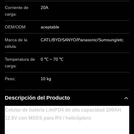
Corriente de
20A
carga:
OEM/ODM:
aceptable
Marca de la
CATL/BYD/SANYO/Panasonic/Sumsung/etc.
célula:
Temperatura de
0 ℃ ~ 70 ℃
carga:
Peso:
10 kg
Descripción del Producto
Celular de batería LifePO4 de alta capacidad 100AH
12.8V con MSDS para RV / helicóptero