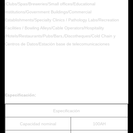
/Clubs/Spas/Breweries/Small offices/Educational
Institutions/Government Buildings/Commercial
Establishments/Specialty Clinics / Pathology Labs/Recreation
Facilities / Bowling Alleys/Cable Operators/Hospitality
/Hotels/Restaurants/Pubs/Bars,/Discotheques/Cold Chain y
Centros de Datos/Estación base de telecomunicaciones
Especificación:
Especificación
Capacidad nominal
100AH