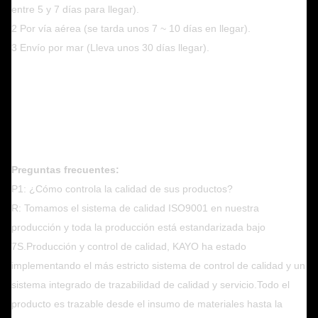
entre 5 y 7 días para llegar).
2 Por vía aérea (se tarda unos 7 ~ 10 días en llegar).
3 Envío por mar (Lleva unos 30 días llegar).
Preguntas frecuentes:
P1: ¿Cómo controla la calidad de sus productos?
R: Tomamos el sistema de calidad ISO9001 en nuestra
producción y toda la producción está estandarizada bajo
7S.Producción y control de calidad, KAYO ha estado
implementando el más estricto sistema de control de calidad y un
sistema integrado de trazabilidad de calidad y servicio.Todo el
producto es trazable desde el insumo de materiales hasta la