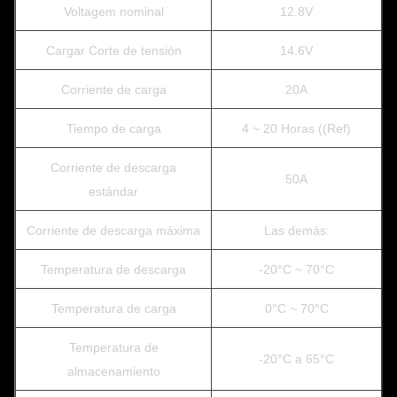
Voltagem nominal
12.8V
Cargar Corte de tensión
14.6V
Corriente de carga
20A
Tiempo de carga
4 ~ 20 Horas ((Ref)
Corriente de descarga
50A
estándar
Corriente de descarga máxima
Las demás:
Temperatura de descarga
-20°C ~ 70°C
Temperatura de carga
0°C ~ 70°C
Temperatura de
-20°C a 65°C
almacenamiento