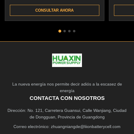
sistema de energía solar
fosfato 
CONSULTAR AHORA
La nueva energía nos permite decir adiós a la escasez de
energía
CONTACTA CON NOSOTROS
Dirección: No. 121, Carretera Guansui, Calle Wanjiang, Ciudad
de Dongguan, Provincia de Guangdong
Correo electrónico:
zhuangniangde@liionbatterycell.com