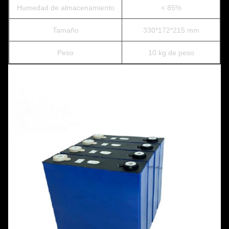
Humedad de almacenamiento
< 85%
Tamaño
330*172*215 mm
Peso
10 kg de peso