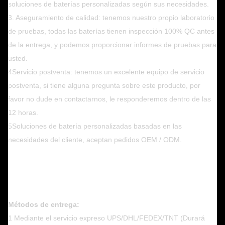
soluciones de baterías personalizadas según sus necesidades.
3. Aseguramiento de calidad: tenemos nuestro propio laboratorio
de pruebas, todas las baterías tienen inspección 100% QC antes
de la entrega, y podemos proporcionar informes de pruebas para
usted.
4Servicio postventa: tenemos un excelente equipo de servicio
postventa, si tiene alguna pregunta sobre este producto, por
favor no dude en contactarnos, le responderemos dentro de las
12 horas.
5Soluciones de batería personalizadas basadas en las
necesidades del cliente, aceptan pedidos OEM / ODM.
Métodos de entrega:
1 Mediante el servicio expreso UPS/DHL/FEDEX/TNT (Durará