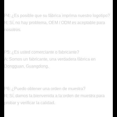
P4: ¿Es posible que su fábrica imprima nuestro logotipo?
R: Sí, no hay problema, OEM / ODM es aceptable para
nosotros.
P5: ¿Es usted comerciante o fabricante?
A: Somos un fabricante, una verdadera fábrica en
Dongguan, Guangdong.
P6: ¿Puedo obtener una orden de muestra?
R: Sí, damos la bienvenida a la orden de muestra para
probar y verificar la calidad.