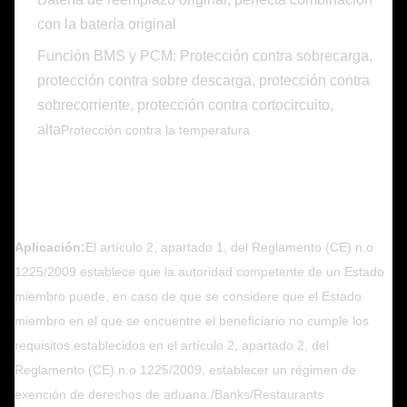
con la batería original
Función BMS y PCM: Protección contra sobrecarga,
protección contra sobre descarga, protección contra
sobrecorriente, protección contra cortocircuito,
alta
Protección contra la temperatura
Aplicación:
El artículo 2, apartado 1, del Reglamento (CE) n.o
1225/2009 establece que la autoridad competente de un Estado
miembro puede, en caso de que se considere que el Estado
miembro en el que se encuentre el beneficiario no cumple los
requisitos establecidos en el artículo 2, apartado 2, del
Reglamento (CE) n.o 1225/2009, establecer un régimen de
exención de derechos de aduana./Banks/Restaurants