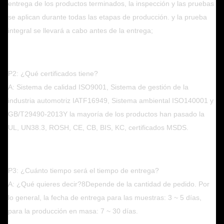
entrega de los productos terminados, la inspección y las pruebas
se aplican durante todas las etapas de producción. y la prueba
integral se llevará a cabo antes de la entrega;
P2: ¿Qué certificados tiene?
A: Sistema de calidad ISO9001, Sistema de gestión de la
industria automotriz IATF16949, Sistema ambiental ISO140001 y
GB/T29490-2013
Y la mayoría de los productos han pasado la
UL, UN38.3, ROSH, CE, CB, BIS, KC, certificados MSDS.
P3: ¿Cuánto tiempo será el tiempo de entrega?
A: ¿Qué quieres decir?8Depende de la cantidad de pedido. Por
lo general, la fecha de entrega para las muestras: 3 ~ 5 días,
para la producción en masa: 7 ~ 30 días.