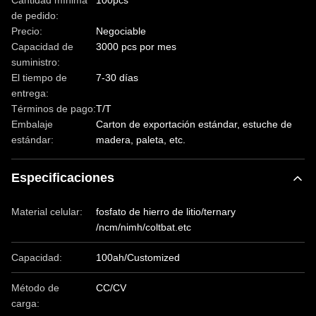
Cantidad mínima
100pcs
de pedido:
Precio:
Negociable
Capacidad de
3000 pcs por mes
suministro:
El tiempo de
7-30 días
entrega:
Términos de pago:
T/T
Embalaje
Carton de exportación estándar, estuche de
estándar:
madera, paleta, etc.
Especificaciones
Material celular:
fosfato de hierro de litio/ternary
/ncm/nimh/coltbat.etc
Capacidad:
100ah/Customized
Método de
CC/CV
carga: