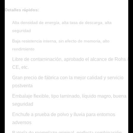
Detalles rápidos:
Alta densidad de energía, alta tasa de descarga, alta
seguridad
Baja resistencia interna, sin efecto de memoria, alto
rendimiento
Libre de contaminación, aprobado el alcance de Rohs /
CE, etc.
Gran precio de fábrica con la mejor calidad y servicio
postventa
Embalaje flexible, tipo laminado, líquido magro, buena
seguridad
Enchufe a prueba de polvo y lluvia para entornos
adversos
Batería de reemplazo original, perfecta combinación