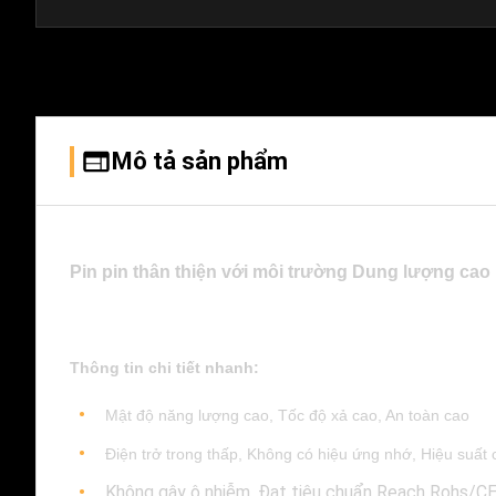
Mô tả sản phẩm
Pin pin thân thiện với môi trường Dung lượng ca
Thông tin chi tiết nhanh:
Mật độ năng lượng cao, Tốc độ xả cao, An toàn cao
Điện trở trong thấp, Không có hiệu ứng nhớ, Hiệu suất 
Không gây ô nhiễm, Đạt tiêu chuẩn Reach Rohs/CE, 