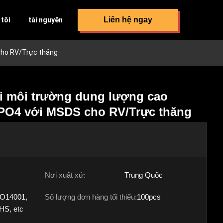
Liên hệ ngay
 tôi
tài nguyên
 cho RV/Trực thăng
ới môi trường dung lượng cao
ePO4 với MSDS cho RV/Trực thăng
Nơi xuất xứ:
Trung Quốc
SO14001,
Số lượng đơn hàng tối thiểu:
100pcs
HS, etc