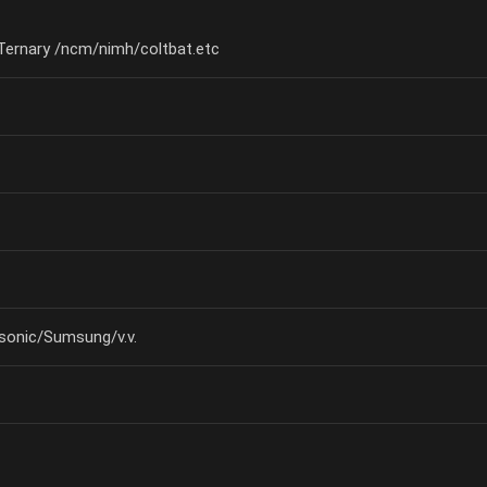
Ternary /ncm/nimh/coltbat.etc
onic/Sumsung/v.v.