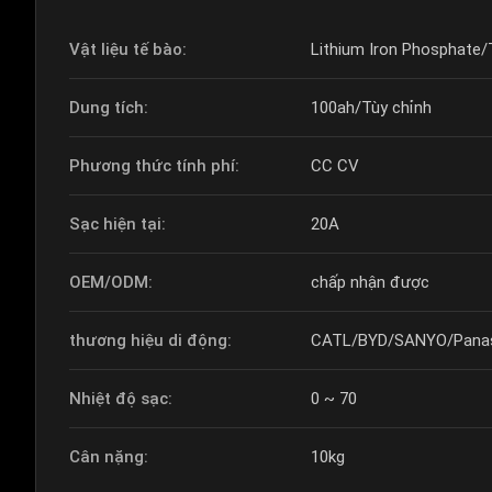
Vật liệu tế bào:
Lithium Iron Phosphate/
Dung tích:
100ah/Tùy chỉnh
Phương thức tính phí:
CC CV
Sạc hiện tại:
20A
OEM/ODM:
chấp nhận được
thương hiệu di động:
CATL/BYD/SANYO/Panas
Nhiệt độ sạc:
0 ~ 70
Cân nặng:
10kg