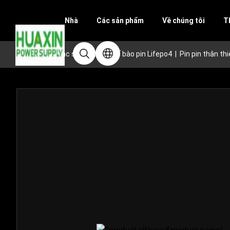
Nhà
Các sản phẩm
Về chúng tôi
T
Trang chủ
|
các sản phẩm
|
Tế bào pin Lifepo4
|
Pin pin thân t