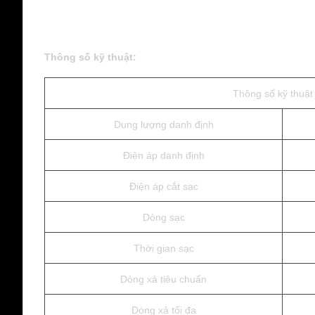
Thông số kỹ thuật:
Thông số kỹ thuật
Dung lượng danh định
Điện áp danh định
Điện áp cắt sạc
Dòng sạc
Thời gian sạc
Dòng xả tiêu chuẩn
Dòng xả tối đa