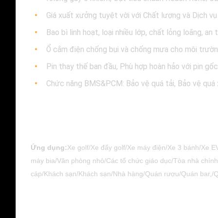
Giá xuất xưởng tuyệt vời với Chất lượng và Dịch vụ
Bao bì linh hoạt, loại nhiều lớp, chất lỏng loãng, an 
Ổ cắm điện chống bụi và chống mưa cho môi trườn
Pin thay thế ban đầu, Phù hợp hoàn hảo với pin gốc
Chức năng BMS&PCM: Bảo vệ quá tải, Bảo vệ quá x
Ứng dụng:
Xe golf/Xe đẩy golf/Xe máy điện/Xe 3 bánh/Xe E
máy bia/Văn phòng nhỏ/Các tổ chức giáo dục/Tòa nhà chính
cáp/Khách sạn/Khách sạn/Nhà hàng/Quán rượu/Quán bar,/Qu