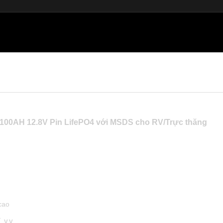
o 100AH 12.8V Pin LifePO4 với MSDS cho RV/Trực thăng
cao
v.v.