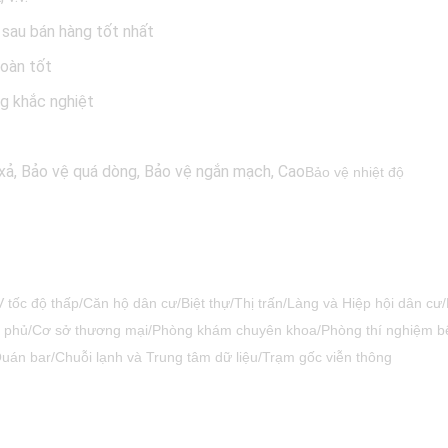
 sau bán hàng tốt nhất
toàn tốt
g khắc nghiệt
ả, Bảo vệ quá dòng, Bảo vệ ngắn mạch, Cao
Bảo vệ nhiệt độ
V tốc độ thấp/Căn hộ dân cư/Biệt thự/Thị trấn/Làng và Hiệp hội dân 
 phủ/Cơ sở thương mại/Phòng khám chuyên khoa/Phòng thí nghiệm bện
án bar/Chuỗi lạnh và Trung tâm dữ liệu/Trạm gốc viễn thông