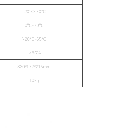
-20℃~70℃
0℃~70℃
‘-20℃~65℃
＜85%
330*172*215mm
10kg