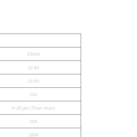
100AH
12.8V
14.6V
20A
4~20 giờ (Tham khảo)
50A
100A