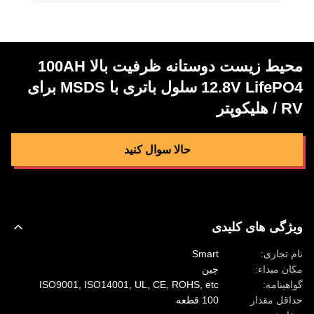
محیط زیست دوستانه ظرفیت بالا 100AH
12.8V LifePO4 سلول باتری با MSDS برای
RV / هلیکوپتر
حالا سوال کنيد
ویژگی های کلیدی
نام تجاری:
Smart
مکان مبداء:
چین
گواهینامه:
ISO9001, ISO14001, UL, CE, ROHS, etc
حداقل مقدار
100 قطعه