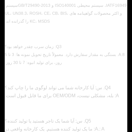
IATF16949، سیستم محیطی ISO140001 و GB/T29490-2013
سیستم.
و اکثر محصولات گواهینامه های UL، UN38.3، ROSH، CE، CB، BIS،
KC، MSDS را گذرانده اند.
Q3: زمان سرب چقدر خواهد بود؟
A:8. بستگی به مقدار سفارش دارد. معمولاً تاریخ تحویل نمونه ها: 3 تا 5
روز، برای تولید انبوه: 7 تا 30 روز.
Q4. س: آیا کارخانه شما می تواند لوگوی ما را چاپ کند؟
A: بله، مشکلی نیست، OEM/ODM برای ما قابل قبول است.
Q5. س: آیا شما یک تاجر هستید یا تولید کننده؟
A.: A: ما یک تولید کننده هستیم. یک کارخانه واقعی در