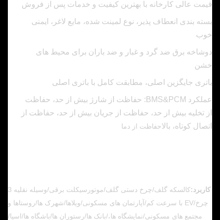
قیمت عالی کارخانه با بهترین کیفیت و خدمات پس از فروش
بسته بندی انعطاف پذیر، نوع لمینت شده، مایع لاغر، ایمنی
خوب
دوشاخه برق ضد گرد و غبار و ضد باران برای محیط های
خشن
باتری جایگزین اصلی، مطابقت کامل با باتری اصلی
عملکرد BMS&PCM: حفاظت از شارژ بیش از حد، حفاظت
از تخلیه بیش از حد، حفاظت از جریان بیش از حد، حفاظت از
اتصال کوتاه، بالا
حفاظت از دما
کاربرد:
کالسکه گلف/چرخ دستی گلف/موتورسیکلت برقی/وسیله نقلیه 3
چرخ/EV با سرعت کم/آپارتمان های مسکونی/ویلاها/شهرک ها/روستاها و
مجتمع های مسکونی/نمایشگاه ها،/بانک ها/رستوران ها/باشگاه ها/اسپا/