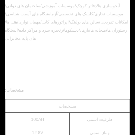
آبجوسازی ها/دفاتر کوچک/موسسات آموزشی/ساختمان های دولتی/
موسسات تجاری/کلینیک های تخصصی/آزمایشگاه های آسیب شناسی/
امکانات تفریحی/سالن های بولینگ/اپراتورهای کابل/مهمان نوازی/هتل ها/
رستوران ها/میخانه ها/بارها،/دیسکوها/زنجیره سرد و مراکز داده/ایستگاه
های پایه مخابراتی
مشخصات:
مشخصات
ظرفیت اسمی
100AH
ولتاژ اسمی
12.8V