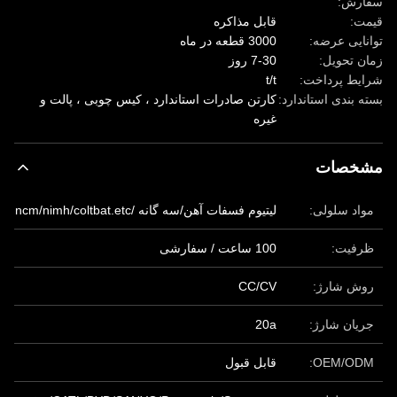
سفارش:
قیمت:
قابل مذاکره
توانایی عرضه:
3000 قطعه در ماه
زمان تحویل:
7-30 روز
شرایط پرداخت:
t/t
بسته بندی استاندارد:
کارتن صادرات استاندارد ، کیس چوبی ، پالت و
غیره
مشخصات
مواد سلولی:
لیتیوم فسفات آهن/سه گانه /ncm/nimh/coltbat.etc
ظرفیت:
100 ساعت / سفارشی
روش شارژ:
CC/CV
جریان شارژ:
20a
OEM/ODM:
قابل قبول