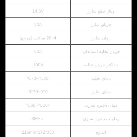
ولتاژ قطع شارژ
14.6V
جریان شارژ
20A
زمان شارژ
4~20 ساعت (مرجع)
جریان تخلیه استاندارد
50A
حداکثر جریان تخلیه
100A
دمای تخلیه
-20℃~70℃
دمای شارژ
0℃~70℃
دمای ذخیره سازی
‘-20℃~65℃
رطوبت ذخیره سازی
＜85%
اندازه
330*172*215mm