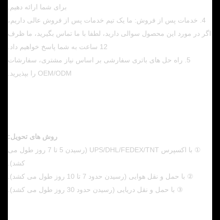
برای شما ارائه دهیم.
4. خدمات پس از فروش: ما یک تیم خدمات پس از فروش عالی داریم،
اگر در مورد این محصول سوالی دارید، لطفا با ما تماس بگیرید، ما ظرف
12 ساعت به شما پاسخ خواهیم داد.
5. راه حل های باتری سفارشی بر اساس نیاز مشتری، سفارشات
OEM/ODM را بپذیرید.
روش های تحویل:
① با اکسپرس UPS/DHL/FEDEX/TNT (رسیدن 5 تا 7 روز طول می
کشد).
② با حمل و نقل هوایی (رسیدن حدود 7 تا 10 روز طول می کشد).
③ با حمل و نقل دریایی (رسیدن حدود 30 روز طول می کشد).