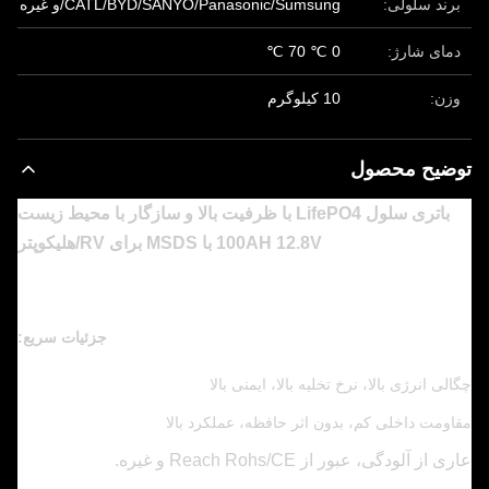
برند سلولی:
CATL/BYD/SANYO/Panasonic/Sumsung/و غیره
دمای شارژ:
0 ℃ 70 ℃
وزن:
10 کیلوگرم
توضیح محصول
باتری سلول LifePO4 با ظرفیت بالا و سازگار با محیط زیست
100AH 12.8V با MSDS برای RV/هلیکوپتر
جزئیات سریع:
چگالی انرژی بالا، نرخ تخلیه بالا، ایمنی بالا
مقاومت داخلی کم، بدون اثر حافظه، عملکرد بالا
عاری از آلودگی، عبور از Reach Rohs/CE و غیره.