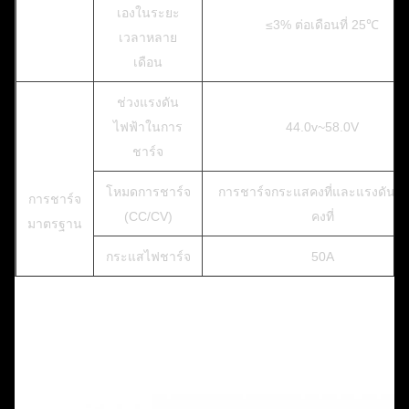
เองในระยะ
≤3% ต่อเดือนที่ 25℃
เวลาหลาย
เดือน
ช่วงแรงดัน
ไฟฟ้าในการ
44.0v~58.0V
ชาร์จ
โหมดการชาร์จ
การชาร์จกระแสคงที่และแรงดันไฟ
การชาร์จ
(CC/CV)
คงที่
มาตรฐาน
กระแสไฟชาร์จ
50A
กระแสไฟชาร์จ
100A
สูงสุด
กระแสไฟคาย
50A
การคาย
ประจุ
ประจุ