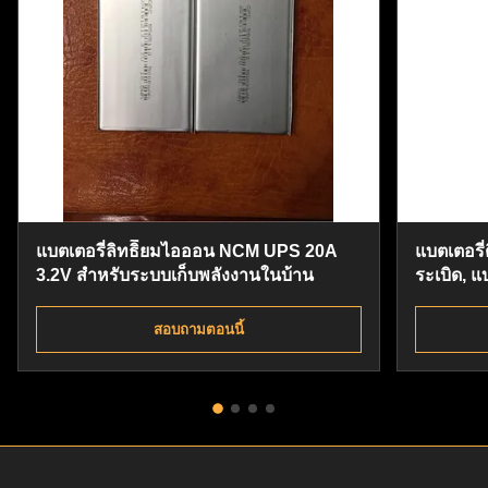
แบตเตอรี่ลิทธิียมไอออน NCM UPS 20A
แบตเตอรี
3.2V สําหรับระบบเก็บพลังงานในบ้าน
ระเบิด, แ
ลาร์เซลล์
สอบถามตอนนี้