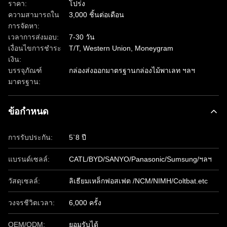
ราคา:
โปร่ง
ความสามารถใน
3,000 ชิ้นต่อเดือน
การจัดหา:
เวลาการส่งมอบ:
7-30 วัน
เงื่อนไขการชำระ
T/T, Western Union, Moneygram
เงิน:
บรรจุภัณฑ์
กล่องส่งออกมาตรฐานกล่องไม้พาเลท ฯลฯ
มาตรฐาน:
ข้อกำหนด
การรับประกัน:
5`8 ปี
แบรนด์เซลล์:
CATL/BYD/SANYO/Panasonic/Sumsung/ฯลฯ
วัสดุเซลล์:
ลิเธียมเหล็กฟอสเฟต /NCM/NIMH/Coltbat.etc
วงจรชีวิตเวลา:
6,000 ครั้ง
OEM/ODM:
ยอมรับได้