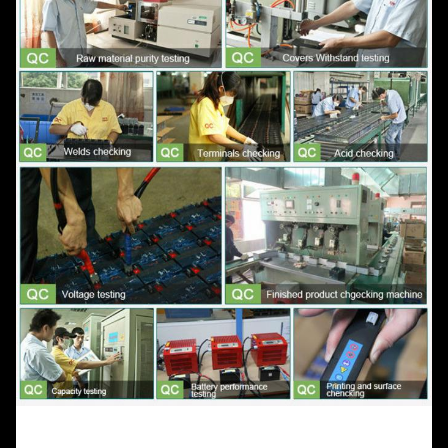
น้ำหนัก
51.5kg
ทางกล
โปรโตคอลการ
Pylon/Deye/MUST/Growatt/Mega
สื่อสาร
การรับประกัน
5~8 ปี
HMI
LCD/ไฟสีฟ้า
วิธีการเชื่อม
เลเซอร์
เซลล์