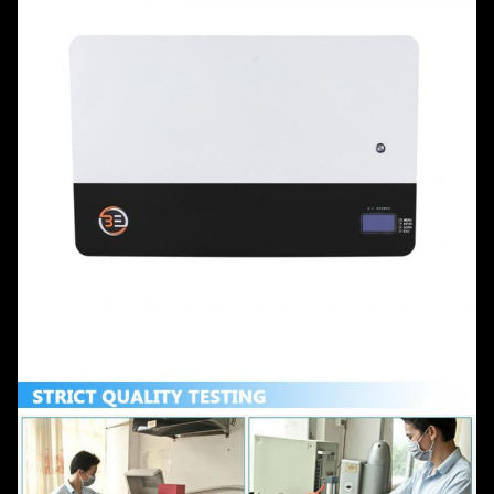
กระแสไฟต่อ
มาตรฐาน
100A
เนื่องสูงสุด
อุณหภูมิในการ
0°C ~45°C
ชาร์จ
สิ่ง
อุณหภูมิในการ
-20°C ~ 50°C
แวดล้อม
คายประจุ
ความต้านทาน
IP20/การใช้งานภายในอาคาร
ต่อน้ำและฝุ่น
รูปร่างเซลล์
สี่เหลี่ยม
เคสพลาสติก
แผ่นโลหะ
ขนาด
H750*W490*T200mm
(สูง*กว้าง*หนา)