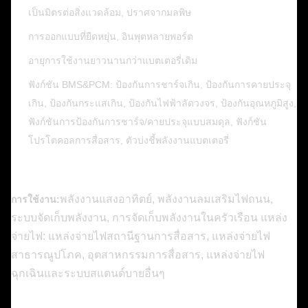
เป็นมิตรต่อสิ่งแวดล้อม, ปราศจากมลพิษ
การออกแบบที่ยืดหยุ่น, อินพุตหลายพอร์ต
อายุการใช้งานยาวนานกว่าแบตเตอรี่เดิม
ฟังก์ชัน BMS&PCM: ป้องกันการชาร์จเกิน, ป้องกันการคายประจุ
เกิน, ป้องกันกระแสเกิน, ป้องกันไฟฟ้าลัดวงจร, ป้องกันอุณหภูมิสูง,
ฟังก์ชันการป้องกันการชาร์จ/คายประจุแบบสมดุล, ฟังก์ชัน
โปรโตคอลการสื่อสาร, ตัวบ่งชี้พลังงานแบตเตอรี่
พลังงานแสงอาทิตย์, พลังงานลมเสริมไฟถนน,
การใช้งาน:​​​
ระบบจัดเก็บพลังงาน, การจัดเก็บพลังงานในครัวเรือน แหล่ง
จ่ายไฟ: แหล่งจ่ายไฟสถานีฐานการสื่อสาร, แหล่งจ่ายไฟ
สาธารณูปโภค, อุตสาหกรรมการสื่อสาร, แหล่งจ่ายไฟ
ฉุกเฉินและระบบสแตนด์บายอื่นๆ