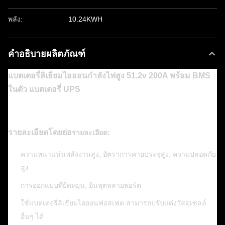
พลัง:
10.24KWH
คำอธิบายผลิตภัณฑ์
แบตเตอรี่ลิเธียมไอออนกำลังไฟสูง 51.2v 200A พร้อม BMS
ในตัว แบตเตอรี่ UPS
รายละเอียดโดยย่อ
รายละเอียด:
ความหนาแน่นพลังงานสูง, อัตราการคายประจุสูง, ความปลอดภัย
สูง
การออกแบบที่ยืดหยุ่น, อินพุตหลายพอร์ต
ใช้แบตเตอรี่ลิเธียมไอออนฟอสเฟต สามารถปรับแต่งวัสดุเซลล์
อื่นๆ ได้