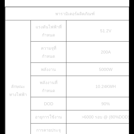
พารามิเตอร์ผลิตภัณฑ์
แรงดันไฟฟ้าที่
51.2V
กำหนด
ความจุที่
200A
กำหนด
พลังงาน
5000W
พลังงานที่
ลักษณะ
10.24KWH
กำหนด
ทางไฟฟ้า
DOD
90%
อายุการใช้งาน
>6000 รอบ @ (80%DOD)
การคายประจุ