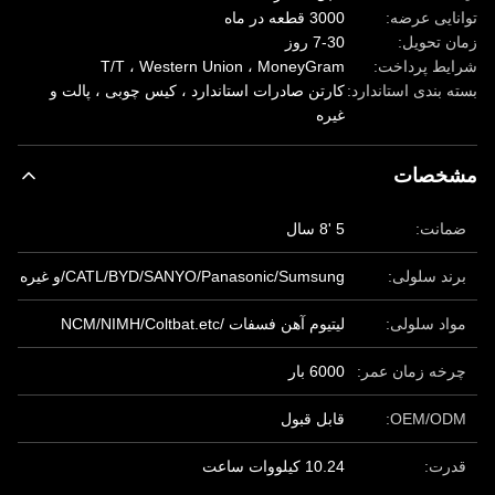
توانایی عرضه:
3000 قطعه در ماه
زمان تحویل:
7-30 روز
شرایط پرداخت:
T/T ، Western Union ، MoneyGram
بسته بندی استاندارد:
کارتن صادرات استاندارد ، کیس چوبی ، پالت و
غیره
مشخصات
ضمانت:
5 '8 سال
برند سلولی:
CATL/BYD/SANYO/Panasonic/Sumsung/و غیره
مواد سلولی:
لیتیوم آهن فسفات /NCM/NIMH/Coltbat.etc
چرخه زمان عمر:
6000 بار
OEM/ODM:
قابل قبول
قدرت:
10.24 کیلووات ساعت