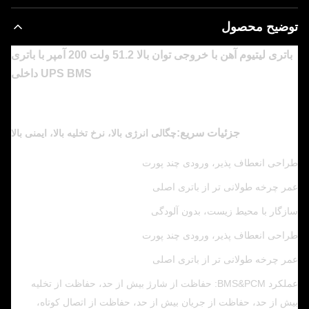
توضیح محصول
باتری لیتیوم آهن با خروجی توان بالا 51.2 ولت 200 آمپر با باتری
UPS BMS داخلی
جزئیات سریع:
چگالی انرژی بالا، نرخ تخلیه بالا، ایمنی بالا
طراحی انعطاف پذیر، ورودی چند پورت
عمر چرخه طولانی تر از باتری اصلی
سازگار با محیط زیست، بدون آلودگی
طراحی انعطاف پذیر، ورودی چند پورت
عمر چرخه طولانی تر از باتری اصلی
عملکرد BMS&PCM: حفاظت از شارژ بیش از حد، حفاظت از تخلیه
بیش از حد، حفاظت از جریان بیش از حد، حفاظت از اتصال کوتاه،