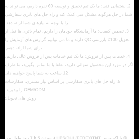
2. پشتیبانی فنی: ما یک تیم تحقیق و توسعه 60 نفره داریم، می تواند به
شما در حل هرگونه مشکل فنی کمک کند و راه حل های باتری سفارشی
را با توجه به نیازهای شما ارائه دهد.
3. تضمین کیفیت: ما آزمایشگاه خودمان را داریم، تمام باتری ها قبل از
تحویل 100٪ بازرسی QC دارند و ما می توانیم گزارش های آزمایش را
برای شما ارائه دهیم.
4. خدمات پس از فروش: ما یک تیم خدمات پس از فروش عالی داریم،
اگر در مورد این محصول سوالی دارید، لطفا با ما تماس بگیرید، ما ظرف
12 ساعت به شما پاسخ خواهیم داد.
5. راه حل های باتری سفارشی بر اساس نیاز مشتری، سفارشات
OEM/ODM را بپذیرید.
روش های تحویل:
① با اکسپرس UPS/DHL/FEDEX/TNT (رسیدن 5 تا 7 روز طول می