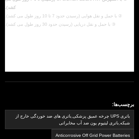
کشد).
② با حمل و نقل هوایی (رسیدن حدود 7 تا 10 روز طول می کشد).
③ با حمل و نقل دریایی (رسیدن حدود 30 روز طول می کشد).
برچسب‌ها:
باتری UPS چرخه عمیق پزشکی,باتری های ضد خوردگی خارج از
شبکه,باتری لیتیوم یون ضد آب مخابراتی
Anticorrosive Off Grid Power Batteries