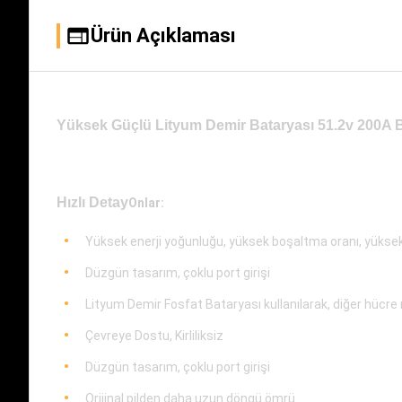
Ürün Açıklaması
Yüksek Güçlü Lityum Demir Bataryası 51.2v 200A B
Hızlı Detay
Onlar:
Yüksek enerji yoğunluğu, yüksek boşaltma oranı, yüksek
Düzgün tasarım, çoklu port girişi
Lityum Demir Fosfat Bataryası kullanılarak, diğer hücre m
Çevreye Dostu, Kirliliksiz
Düzgün tasarım, çoklu port girişi
Orijinal pilden daha uzun döngü ömrü