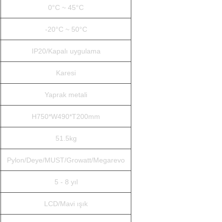
0°C ~ 45°C
-20°C ~ 50°C
IP20/Kapalı uygulama
Karesi
Yaprak metali
H750*W490*T200mm
51.5kg
Pylon/Deye/MUST/Growatt/Megarevo
5 - 8 yıl
LCD/Mavi ışık