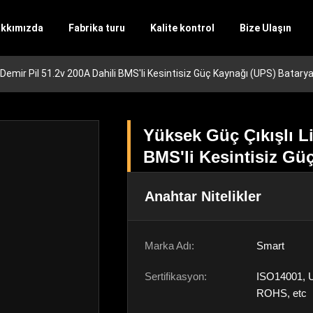
kkımızda
Fabrika turu
Kalite kontrol
Bize Ulaşın
Demir Pil 51.2v 200A Dahili BMS'li Kesintisiz Güç Kaynağı (UPS) Batarya
Yüksek Güç Çıkışlı Li
BMS'li Kesintisiz Gü
Anahtar Nitelikler
Marka Adı:
Smart
Sertifikasyon:
ISO14001, 
ROHS, etc