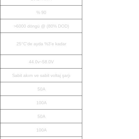
% 90
>6000 döngü @ (80% DOD)
25°C'de ayda %3'e kadar
44.0v~58.0V
Sabit akım ve sabit voltaj şarjı
50A
100A
50A
100A