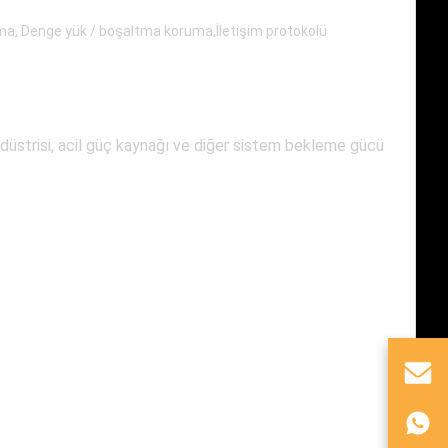
ma, Denge yük / boşaltma koruma,İletişim protokolü
ndüstrisi, acil güç kaynağı ve diğer sistem bekleme gücü