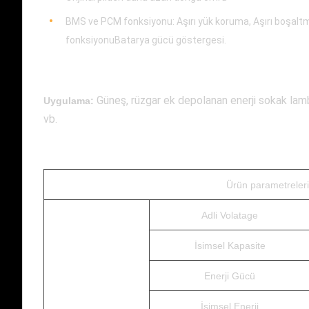
BMS ve PCM fonksiyonu: Aşırı yük koruma, Aşırı boşalt
fonksiyonuBatarya gücü göstergesi.
Güneş, rüzgar ek depolanan enerji sokak lamb
Uygulama:
vb.
Ürün parametreleri
Adli Volatage
İsimsel Kapasite
Enerji Gücü
İsimsel Enerji