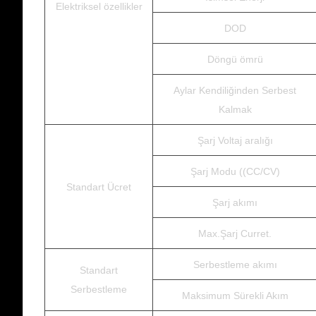
Elektriksel özellikler
DOD
Döngü ömrü
Aylar Kendiliğinden Serbest
Kalmak
Şarj Voltaj aralığı
Şarj Modu ((CC/CV)
Standart Ücret
Şarj akımı
Max.Şarj Curret.
Serbestleme akımı
Standart
Serbestleme
Maksimum Sürekli Akım