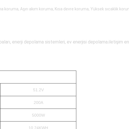
ma koruma, Aşırı akım koruma, Kısa devre koruma, Yüksek sıcaklık koru
aları, enerji depolama sistemleri, ev enerjisi depolama.iletişim e
51.2V
200A
5000W
10.24KWH