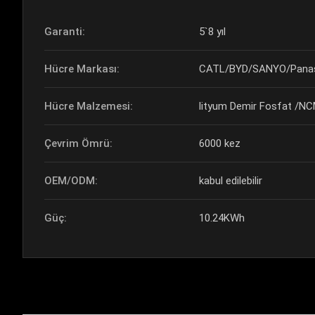
Garanti:
5`8 yıl
Hücre Markası:
CATL/BYD/SANYO/Panas
Hücre Malzemesi:
lityum Demir Fosfat /N
Çevrim Ömrü:
6000 kez
OEM/ODM:
kabul edilebilir
Güç:
10.24KWh