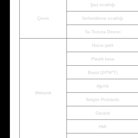
Şarj sıcaklığı
Çevre
Serbestleme sıcaklığı
Su Tozuna Direnci
Hücre şekli
Plastik kasa
Boyut ((H*W*T)
Ağırlık
Mekanik
İletişim Protokolü
Garanti
HMI