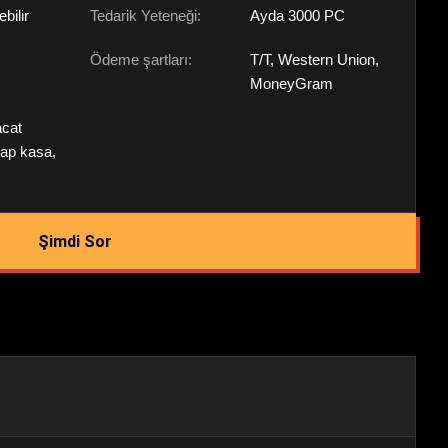
ebilir
Tedarik Yeteneği:
Ayda 3000 PC
Ödeme şartları:
T/T, Western Union,
MoneyGram
acat
şap kasa,
Şimdi Sor