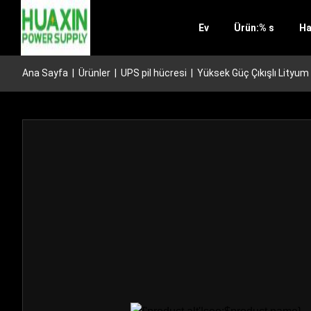
Ev
Ürün:% s
Ha
Ana Sayfa
|
Ürünler
|
UPS pil hücresi
|
Yüksek Güç Çıkışlı Lityum 