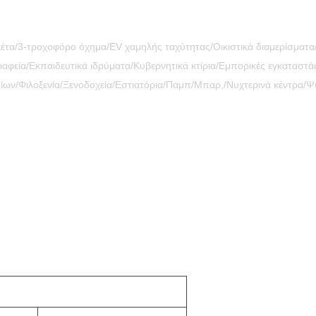
έτα/3-τροχοφόρο όχημα/EV χαμηλής ταχύτητας/Οικιστικά διαμερίσματα/Β
φεία/Εκπαιδευτικά ιδρύματα/Κυβερνητικά κτίρια/Εμπορικές εγκαταστάσε
ίων/Φιλοξενία/Ξενοδοχεία/Εστιατόρια/Παμπ/Μπαρ,/Νυχτερινά κέντρα/Ψυ