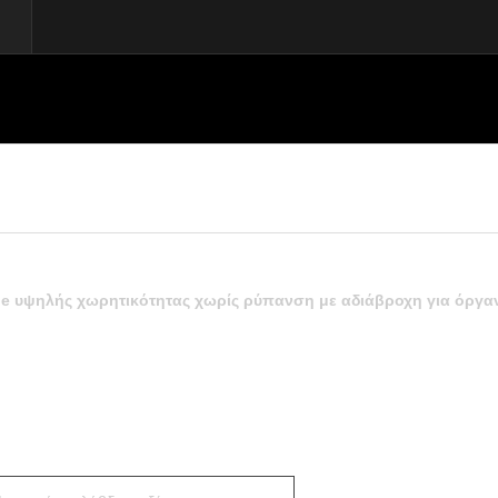
e υψηλής χωρητικότητας χωρίς ρύπανση με αδιάβροχη για όργα