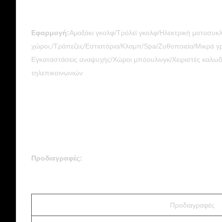
Εφαρμογή:
Αμαξάκι γκολφ/Τρόλεϊ γκολφ/Ηλεκτρική μοτοσυκλ
χώροι,/Τράπεζες/Εστιατόρια/Κλαμπ/Spa/Ζυθοποιεία/Μικρά γρα
Εγκαταστάσεις αναψυχής/Χώροι μπόουλινγκ/Χειριστές καλωδ
τηλεπικοινωνιών
Προδιαγραφές:
Προδιαγραφές