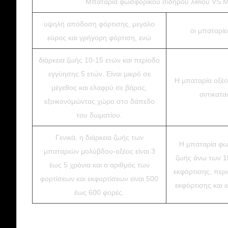
Μπαταρία φωσφορικού σιδήρου λιθίου VS 
υψηλή απόδοση φόρτισης, μεγάλο
οι μπαταρί
εύρος και γρήγορη φόρτιση, ενώ
διάρκεια ζωής 10-15 ετών και περίοδο
εγγύησης 5 ετών. Είναι μικρό σε
Η μπαταρία οξέος
μέγεθος και ελαφρύ σε βάρος,
αντικατα
εξοικονομώντας χώρο στο δάπεδο
του δωματίου.
Γενικά, η διάρκεια ζωής των
Η μπαταρία φωσ
μπαταριών μολύβδου-οξέος είναι 3
ζωής άνω των 15
έως 5 χρόνια και ο αριθμός των
εκφόρτισης, περ
φορτίσεων και εκφορτίσεων είναι 500
εκφόρτισης και 
έως 600 φορές.