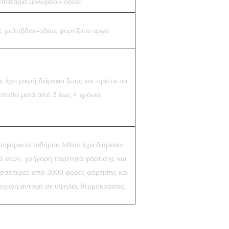
Μπαταρία μολύβδου-οξέος
ες μολύβδου-οξέος φορτίζουν αργά.
 έχει μικρή διάρκεια ζωής και πρέπει να
σταθεί μετά από 3 έως 4 χρόνια.
φορικού σιδήρου λιθίου έχει διάρκεια
 ετών, γρήγορη ταχύτητα φόρτισης και
ισσότερες από 3000 φορές φόρτισης και
ισχυρή αντοχή σε υψηλές θερμοκρασίες.