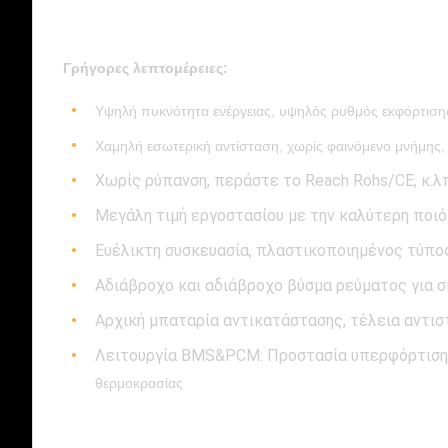
Γρήγορες λεπτομέρειες:
Υψηλή πυκνότητα ενέργειας, υψηλός ρυθμός εκφόρτιση
Χαμηλή εσωτερική αντίσταση, χωρίς φαινόμενο μνήμης
Χωρίς ρύπανση, περάστε το Reach Rohs/CE, κ.λ
Μεγάλη τιμή εργοστασίου με την καλύτερη ποι
Ευέλικτη συσκευασία, πλαστικοποιημένος τύπος
Αδιάβροχο και αδιάβροχο βύσμα ρεύματος για 
​​Αρχική μπαταρία αντικατάστασης, τέλεια αντισ
Λειτουργία BMS&PCM: Προστασία υπερφόρτισης
θερμοκρασίας