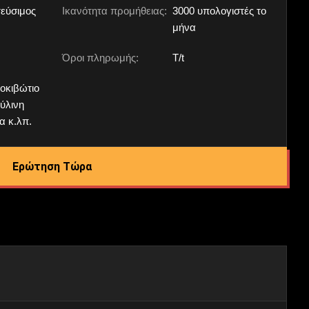
εύσιμος
Ικανότητα προμήθειας:
3000 υπολογιστές το
μήνα
Όροι πληρωμής:
T/t
οκιβώτιο
ύλινη
α κ.λπ.
Ερώτηση Τώρα