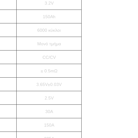
3.2V
150Ah
6000 κύκλοι
Μονό τμήμα
CC/CV
≤ 0.5mΩ
3.65V±0.03V
2.5V
30A
150A