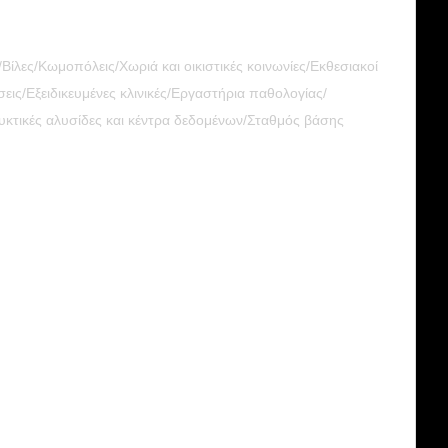
ίλες/Κωμοπόλεις/Χωριά και οικιστικές κοινωνίες/Εκθεσιακοί
ις/Εξειδικευμένες κλινικές/Εργαστήρια παθολογίας/
κτικές αλυσίδες και κέντρα δεδομένων/Σταθμός βάσης