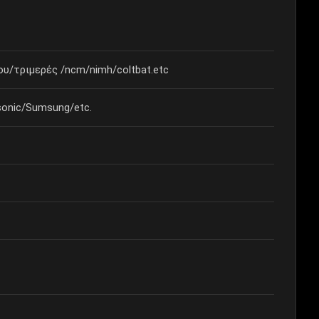
υ/τριμερές /ncm/nimh/coltbat.etc
onic/Sumsung/etc.