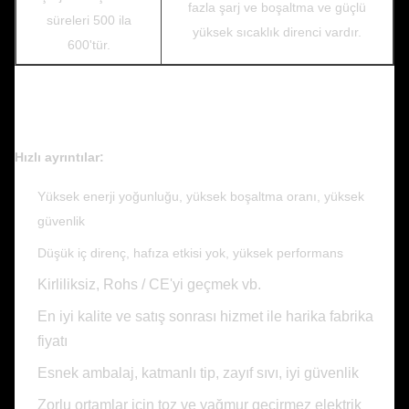
fazla şarj ve boşaltma ve güçlü
süreleri 500 ila
yüksek sıcaklık direnci vardır.
600'tür.
Hızlı ayrıntılar:
Yüksek enerji yoğunluğu, yüksek boşaltma oranı, yüksek
güvenlik
Düşük iç direnç, hafıza etkisi yok, yüksek performans
Kirliliksiz, Rohs / CE'yi geçmek vb.
En iyi kalite ve satış sonrası hizmet ile harika fabrika
fiyatı
Esnek ambalaj, katmanlı tip, zayıf sıvı, iyi güvenlik
Zorlu ortamlar için toz ve yağmur geçirmez elektrik