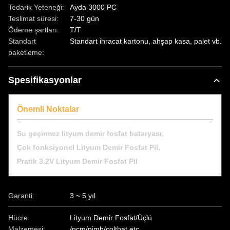
Tedarik Yeteneği:
Ayda 3000 PC
Teslimat süresi:
7-30 gün
Ödeme şartları:
T/T
Standart
Standart ihracat kartonu, ahşap kasa, palet vb.
paketleme:
Spesifikasyonlar
Önemli Noktalar
,
Su geçirmez lityum demir fosfat bataryası
,
Çok fonksiyonel Lityum Demir Fosfat Pil
Pratik 3.2V Lityum Demir Fosfat Pil
Garanti:
3 ~ 5 yıl
Hücre
Lityum Demir Fosfat/Üçlü
Malzemesi:
/ncm/nimh/coltbat.etc