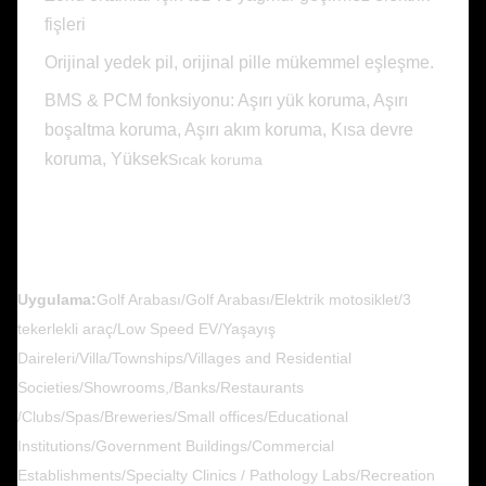
fişleri
Orijinal yedek pil, orijinal pille mükemmel eşleşme.
BMS & PCM fonksiyonu: Aşırı yük koruma, Aşırı
boşaltma koruma, Aşırı akım koruma, Kısa devre
koruma, Yüksek
Sıcak koruma
Uygulama:
Golf Arabası/Golf Arabası/Elektrik motosiklet/3
tekerlekli araç/Low Speed EV/Yaşayış
Daireleri/Villa/Townships/Villages and Residential
Societies/Showrooms,/Banks/Restaurants
/Clubs/Spas/Breweries/Small offices/Educational
Institutions/Government Buildings/Commercial
Establishments/Specialty Clinics / Pathology Labs/Recreation