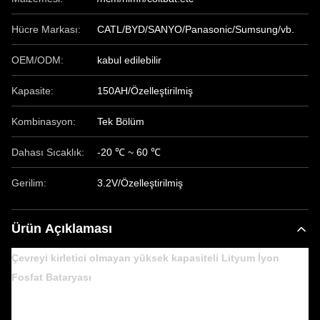
Hücre Markası:
CATL/BYD/SANYO/Panasonic/Sumsung/vb.
OEM/ODM:
kabul edilebilir
Kapasite:
150AH/Özelleştirilmiş
Kombinasyon:
Tek Bölüm
Dahası Sıcaklık:
-20 ℃ ~ 60 ℃
Gerilim:
3.2V/Özelleştirilmiş
Ürün Açıklaması
Çevreyi kirletici olmayan yüksek kapasiteli Lityum İyon
Fosfat Bataryası