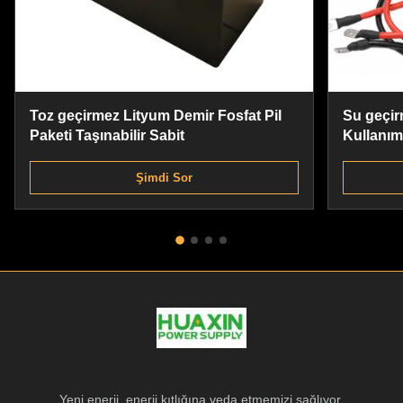
Toz geçirmez Lityum Demir Fosfat Pil
Su geçir
Paketi Taşınabilir Sabit
Kullanıml
Şimdi Sor
Yeni enerji, enerji kıtlığına veda etmemizi sağlıyor.