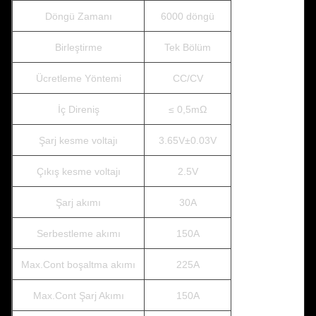
Döngü Zamanı
6000 döngü
Birleştirme
Tek Bölüm
Ücretleme Yöntemi
CC/CV
İç Direniş
≤ 0,5mΩ
Şarj kesme voltajı
3.65V±0.03V
Çıkış kesme voltajı
2.5V
Şarj akımı
30A
Serbestleme akımı
150A
Max.Cont boşaltma akımı
225A
Max.Cont Şarj Akımı
150A