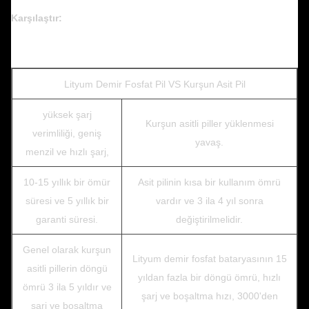
Karşılaştır:
Lityum Demir Fosfat Pil VS Kurşun Asit Pil
yüksek şarj
Kurşun asitli piller yüklenmesi
verimliliği, geniş
yavaş.
menzil ve hızlı şarj,
10-15 yıllık bir ömür
Asit pilinin kısa bir kullanım ömrü
süresi ve 5 yıllık bir
vardır ve 3 ila 4 yıl sonra
garanti süresi.
değiştirilmelidir.
Genel olarak kurşun
Lityum demir fosfat bataryasının 15
asitli pillerin döngü
yıldan fazla bir döngü ömrü, hızlı
ömrü 3 ila 5 yıldır ve
şarj ve boşaltma hızı, 3000'den
şarj ve boşaltma