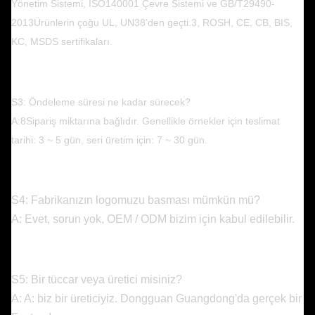
Yönetim Sistemi, ISO140001 Çevre Sistemi ve GB/T29490-
2013
Ürünlerin çoğu UL, UN38'den geçti.3, ROSH, CE, CB, BIS,
KC, MSDS sertifikaları.
S3: Öndeleme süresi ne kadar sürecek?
A:8Sipariş miktarına bağlıdır. Genellikle örnekler için teslimat
tarihi: 3 ~ 5 gün, seri üretim için: 7 ~ 30 gün.
S4: Fabrikanızın logomuzu basması mümkün mü?
A: Evet, sorun yok, OEM / ODM bizim için kabul edilebilir.
S5: Bir tüccar veya üretici misiniz?
A: A: biz bir üreticiyiz. Dongguan Guangdong'da gerçek bir