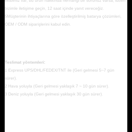
ekibimiz var, bu ürün hakkında herhangi bir sorunuz varsa, lütfen
bizimle iletişime geçin, 12 saat içinde yanıt vereceğiz.
5Müşterinin ihtiyaçlarına göre özelleştirilmiş batarya çözümleri,
OEM / ODM siparişlerini kabul edin.
Teslimat yöntemleri:
1 Express UPS/DHL/FEDEX/TNT ile (Geri gelmesi 5~7 gün
sürer).
2 Hava yoluyla (Geri gelmesi yaklaşık 7 ~ 10 gün sürer).
3 Deniz yoluyla (Geri gelmesi yaklaşık 30 gün sürer).