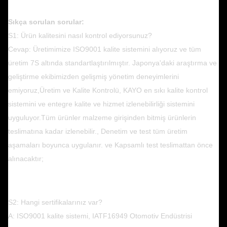
Sıkça sorulan sorular:
S1: Ürün kalitesini nasıl kontrol ediyorsunuz?
Cevap: Üretimimize ISO9001 kalite sistemini alıyoruz ve tüm
üretim 7S altında standartlaştırılmıştır. Japonya'daki araştırma ve
geliştirme ekibimizden gelişmiş yönetim deneyimlerini
emiyoruz,Üretim ve Kalite Kontrolü, KAYO en sıkı kalite kontrol
sistemini ve entegre kalite ve hizmet izlenebilirliği sistemini
uyguluyor.Tüm ürünler malzeme girişinden bitmiş ürünlerin
teslimatına kadar izlenebilir., Denetim ve test tüm üretim
aşamaları boyunca uygulanır. ve Kapsamlı test teslimattan önce
alınacaktır;
S2: Hangi sertifikalarınız var?
A: ISO9001 kalite sistemi, IATF16949 Otomotiv Endüstrisi