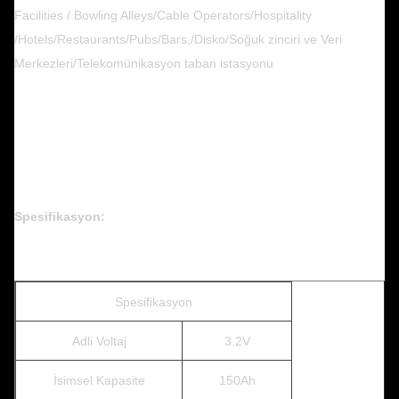
Facilities / Bowling Alleys/Cable Operators/Hospitality
/Hotels/Restaurants/Pubs/Bars,/Disko/Soğuk zinciri ve Veri
Merkezleri/Telekomünikasyon taban istasyonu
Spesifikasyon:
Spesifikasyon
Adli Voltaj
3.2V
İsimsel Kapasite
150Ah