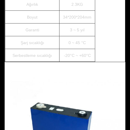
Ağırlık
2.3KG
Boyut
34*200*204mm
Garanti
3 ~ 5 yıl
Şarj sıcaklığı
0 ~ 45 °C
Serbestleme sıcaklığı
-20°C ~ +60°C