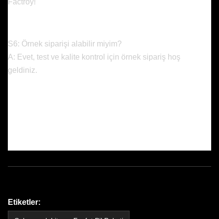
Factroy!
S6: Örnek siparişi alabilir miyim?
A: Evet, test ve kalite kontrol için örnek sipariş hoş
geldiniz.
Etiketler: