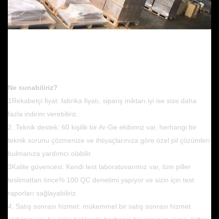
Ne sunabiliriz?
1Rekabetçi fiyat: fabrika fiyatı, sipariş miktarı iyi ise size daha
fazla indirim verebiliriz.
2. Teknik destek: 60 kişilik bir Ar-Ge ekibimiz var, herhangi bir
teknik sorunu çözmenize ve ihtiyaçlarınıza göre özel pil çözümleri
bulmanıza yardımcı olabilir.
3Kalite güvencesi: Kendi test laboratuvarımız var, tüm piller
teslimattan önce% 100 QC denetimi yapıyor ve sizin için test
raporları sağlayabiliriz.
4. Satış sonrası hizmet: mükemmel bir satış sonrası hizmet