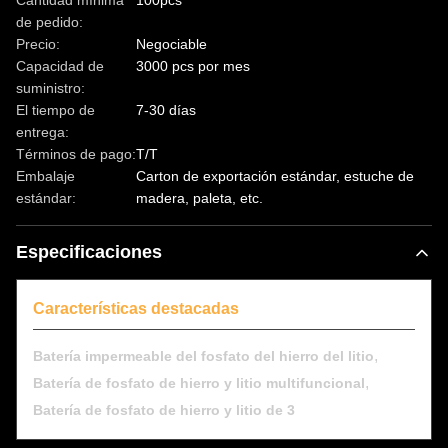
Cantidad mínima
100pcs
de pedido:
Precio:
Negociable
Capacidad de
3000 pcs por mes
suministro:
El tiempo de
7-30 días
entrega:
Términos de pago:
T/T
Embalaje
Carton de exportación estándar, estuche de
estándar:
madera, paleta, etc.
Especificaciones
Características destacadas
,
Batería impermeable del fosfato del hierro del litio
,
Batería de fosfato de hierro y litio multifuncional
Batería de fosfato de hierro y litio de 3