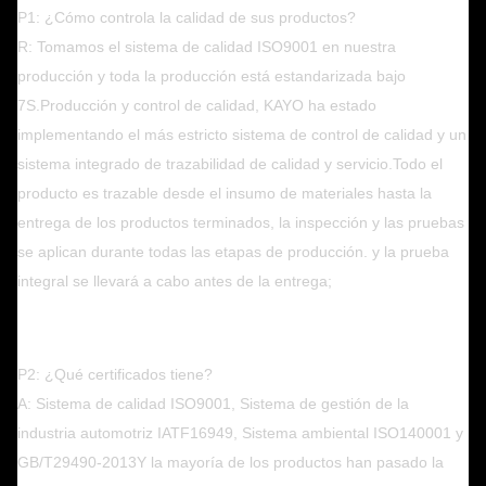
P1: ¿Cómo controla la calidad de sus productos?
R: Tomamos el sistema de calidad ISO9001 en nuestra
producción y toda la producción está estandarizada bajo
7S.Producción y control de calidad, KAYO ha estado
implementando el más estricto sistema de control de calidad y un
sistema integrado de trazabilidad de calidad y servicio.Todo el
producto es trazable desde el insumo de materiales hasta la
entrega de los productos terminados, la inspección y las pruebas
se aplican durante todas las etapas de producción. y la prueba
integral se llevará a cabo antes de la entrega;
P2: ¿Qué certificados tiene?
A: Sistema de calidad ISO9001, Sistema de gestión de la
industria automotriz IATF16949, Sistema ambiental ISO140001 y
GB/T29490-2013
Y la mayoría de los productos han pasado la