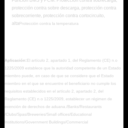
Función BMS y PCM: Protección contra sobrecarga,
protección contra sobre descarga, protección contra
sobrecorriente, protección contra cortocircuito,
alta
Protección contra la temperatura
Aplicación:
El artículo 2, apartado 1, del Reglamento (CE) n.o
1225/2009 establece que la autoridad competente de un Estado
miembro puede, en caso de que se considere que el Estado
miembro en el que se encuentre el beneficiario no cumple los
requisitos establecidos en el artículo 2, apartado 2, del
Reglamento (CE) n.o 1225/2009, establecer un régimen de
exención de derechos de aduana./Banks/Restaurants
/Clubs/Spas/Breweries/Small offices/Educational
Institutions/Government Buildings/Commercial