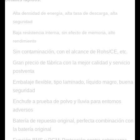
Alta densidad de energía, alta tasa de descarga, alta
seguridad
Baja resistencia interna, sin efecto de memoria, alto
rendimiento
Sin contaminación, con el alcance de Rohs/CE, etc.
Gran precio de fábrica con la mejor calidad y servicio
postventa
Embalaje flexible, tipo laminado, líquido magro, buena
seguridad
Enchufe a prueba de polvo y lluvia para entornos
adversos
Batería de repuesto original, perfecta combinación con
la batería original