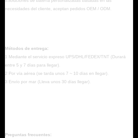
5Soluciones de batería personalizadas basadas en las
necesidades del cliente, aceptan pedidos OEM / ODM.
Métodos de entrega:
1 Mediante el servicio expreso UPS/DHL/FEDEX/TNT (Durará
entre 5 y 7 días para llegar).
2 Por vía aérea (se tarda unos 7 ~ 10 días en llegar).
3 Envío por mar (Lleva unos 30 días llegar).
Preguntas frecuentes: