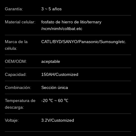
Garantía:
3 ~ 5 años
Material celular:
fosfato de hierro de litio/ternary
/ncm/nimh/coltbat.etc
Marca de la
CATL/BYD/SANYO/Panasonic/Sumsung/etc.
célula:
OEM/ODM:
aceptable
Capacidad:
150AH/Customized
Combinación:
Sección única
Temperatura de
-20 ℃ ~ 60 ℃
descarga:
Voltaje:
3.2V/Customized