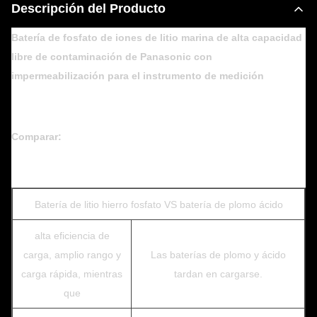
Descripción del Producto
Batería de fosfato de iones de litio marina de alta capacidad
libre de contaminación de Panasonic con
impermeabilización para el instrumento de medición
Comparar:
Batería de litio hierro fosfato VS batería de plomo ácido
alta eficiencia de
carga, amplio rango y
Las baterías de plomo y ácido
carga rápida, mientras
tardan en cargarse.
que