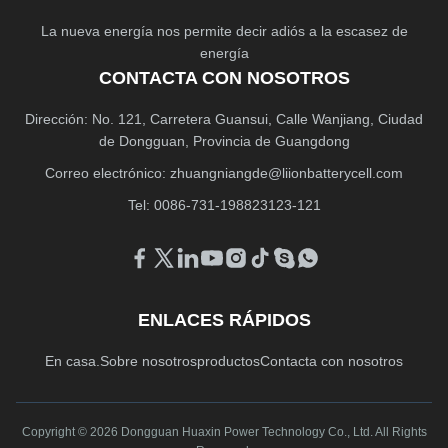
La nueva energía nos permite decir adiós a la escasez de
energía
CONTACTA CON NOSOTROS
Dirección: No. 121, Carretera Guansui, Calle Wanjiang, Ciudad
de Dongguan, Provincia de Guangdong
Correo electrónico:
zhuangniangde@liionbatterycell.com
Tel: 0086-731-198823123-121
ENLACES RÁPIDOS
En casa.
Sobre nosotros
productos
Contacta con nosotros
Copyright © 2026 Dongguan Huaxin Power Technology Co., Ltd. All Rights