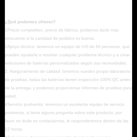
¿Qué podemos ofrecer?
1Precio competitivo: precio de fábrica, podemos darle más
descuento si la cantidad de pedidos es buena.
2Apoyo técnico: tenemos un equipo de I+D de 60 personas, que
pueden ayudarle a resolver cualquier problema técnico y a crear
soluciones de baterías personalizadas según sus necesidades.
3. Aseguramiento de calidad: tenemos nuestro propio laboratorio
de pruebas, todas las baterías tienen inspección 100% QC antes
de la entrega, y podemos proporcionar informes de pruebas para
usted.
4Servicio postventa: tenemos un excelente equipo de servicio
postventa, si tiene alguna pregunta sobre este producto, por
favor no dude en contactarnos, le responderemos dentro de las
12 horas.