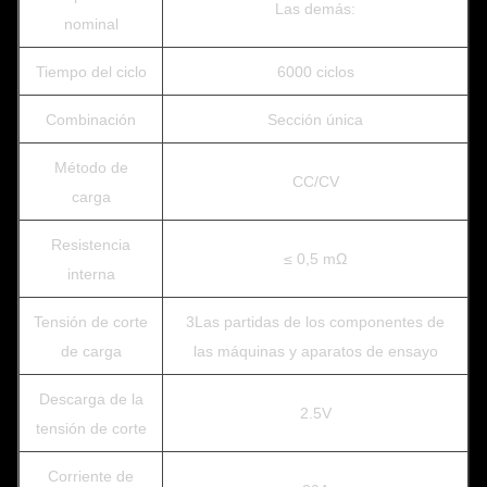
Las demás:
nominal
Tiempo del ciclo
6000 ciclos
Combinación
Sección única
Método de
CC/CV
carga
Resistencia
≤ 0,5 mΩ
interna
Tensión de corte
3Las partidas de los componentes de
de carga
las máquinas y aparatos de ensayo
Descarga de la
2.5V
tensión de corte
Corriente de