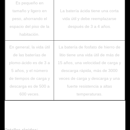
Es pequeño en
tamaño y ligero en
La batería ácida tiene una corta
peso, ahorrando el
vida útil y debe reemplazarse
espacio del piso de la
después de 3 a 4 años.
habitación.
En general, la vida útil
La batería de fosfato de hierro de
de las baterías de
litio tiene una vida útil de más de
plomo-ácido es de 3 a
15 años, una velocidad de carga y
5 años, y el número
descarga rápida, más de 3000
de tiempos de carga y
veces de carga y descarga y una
descarga es de 500 a
fuerte resistencia a altas
600 veces.
temperaturas.
Detalles rápidos: