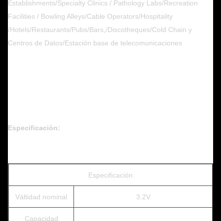
Establishments/Specialty Clinics / Pathology Labs/Recreation
Facilities / Bowling Alleys/Cable Operators/Hospitality
/Hotels/Restaurants/Pubs/Bars,/Discotheques/Cold Chain y
Centros de Datos/Estación base de telecomunicaciones
Especificación:
Especificación
Válti­dad nominal
3.2V
Capacidad