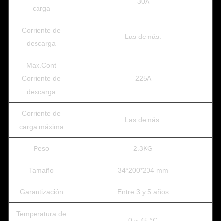
30A
carga
Corriente de
Las demás:
descarga
Max.Cont
Corriente de
225A
descarga
Corriente de
Las demás:
carga máxima
Peso
2.3KG
Tamaño
34*200*204 mm
Garantización
Entre 3 y 5 años
Temperatura de
0 ~ 45 °C