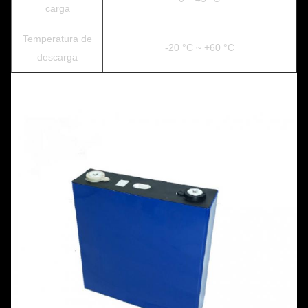
carga
Temperatura de
-20 °C ~ +60 °C
descarga