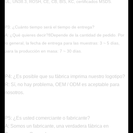
UL, UN38.3, ROSH, CE, CB, BIS, KC, certificados MSDS.
P3: ¿Cuánto tiempo será el tiempo de entrega?
A: ¿Qué quieres decir?8Depende de la cantidad de pedido. Por
lo general, la fecha de entrega para las muestras: 3 ~ 5 días,
para la producción en masa: 7 ~ 30 días.
P4: ¿Es posible que su fábrica imprima nuestro logotipo?
R: Sí, no hay problema, OEM / ODM es aceptable para
nosotros.
P5: ¿Es usted comerciante o fabricante?
A: Somos un fabricante, una verdadera fábrica en