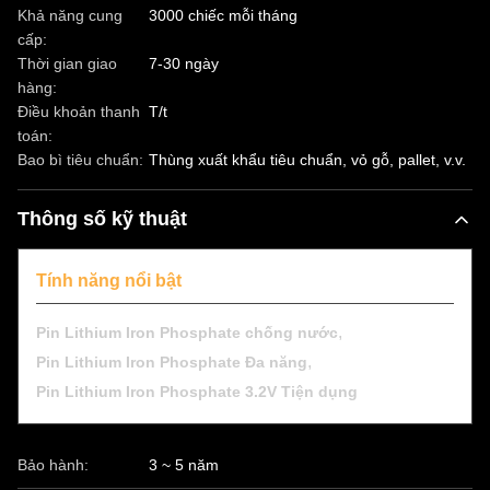
Khả năng cung
3000 chiếc mỗi tháng
cấp:
Thời gian giao
7-30 ngày
hàng:
Điều khoản thanh
T/t
toán:
Bao bì tiêu chuẩn:
Thùng xuất khẩu tiêu chuẩn, vỏ gỗ, pallet, v.v.
Thông số kỹ thuật
Tính năng nổi bật
,
Pin Lithium Iron Phosphate chống nước
,
Pin Lithium Iron Phosphate Đa năng
Pin Lithium Iron Phosphate 3.2V Tiện dụng
Bảo hành:
3 ~ 5 năm