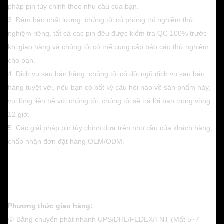
pháp pin tùy chỉnh theo nhu cầu của bạn.
3. Đảm bảo chất lượng: chúng tôi có phòng thí nghiệm thử
nghiệm riêng, tất cả các pin đều được kiểm tra QC 100% trước
khi giao hàng và chúng tôi có thể cung cấp báo cáo thử nghiệm
cho bạn.
4. Dịch vụ sau bán hàng: chúng tôi có đội ngũ dịch vụ sau bán
hàng tuyệt vời, nếu bạn có bất kỳ câu hỏi nào về sản phẩm này,
vui lòng liên hệ với chúng tôi, chúng tôi sẽ trả lời bạn trong vòng
12 giờ.
5. Các giải pháp pin tùy chỉnh dựa trên nhu cầu của khách hàng,
chấp nhận đơn đặt hàng OEM/ODM.
Phương thức giao hàng:
① Bằng chuyển phát nhanh UPS/DHL/FEDEX/TNT (Mất 5~7