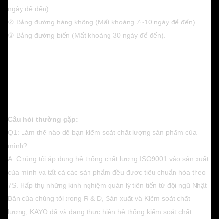
ngày để đến).
② Bằng đường hàng không (Mất khoảng 7~10 ngày để đến).
③ Bằng đường biển (Mất khoảng 30 ngày để đến).
Câu hỏi thường gặp:
Q1: Làm thế nào để bạn kiểm soát chất lượng sản phẩm của
mình?
A: Chúng tôi áp dụng hệ thống chất lượng ISO9001 vào sản xuất
của mình và tất cả các sản phẩm đều được tiêu chuẩn hóa theo
7S. Hấp thụ những kinh nghiệm quản lý tiên tiến từ đội ngũ Nhật
Bản của chúng tôi trong R & D, Sản xuất và Kiểm soát chất
lượng, KAYO đã và đang thực hiện hệ thống kiểm soát chất