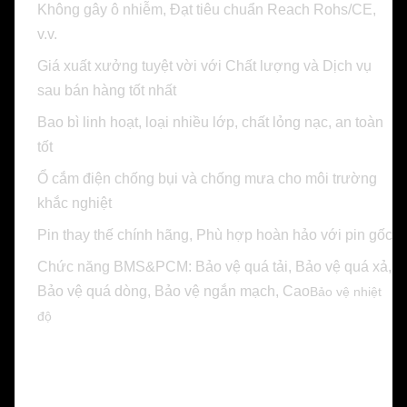
Không gây ô nhiễm, Đạt tiêu chuẩn Reach Rohs/CE,
v.v.
Giá xuất xưởng tuyệt vời với Chất lượng và Dịch vụ
sau bán hàng tốt nhất
Bao bì linh hoạt, loại nhiều lớp, chất lỏng nạc, an toàn
tốt
Ổ cắm điện chống bụi và chống mưa cho môi trường
khắc nghiệt
​​Pin thay thế chính hãng, Phù hợp hoàn hảo với pin gốc
Chức năng BMS&PCM: Bảo vệ quá tải, Bảo vệ quá xả,
Bảo vệ quá dòng, Bảo vệ ngắn mạch, Cao
Bảo vệ nhiệt
độ