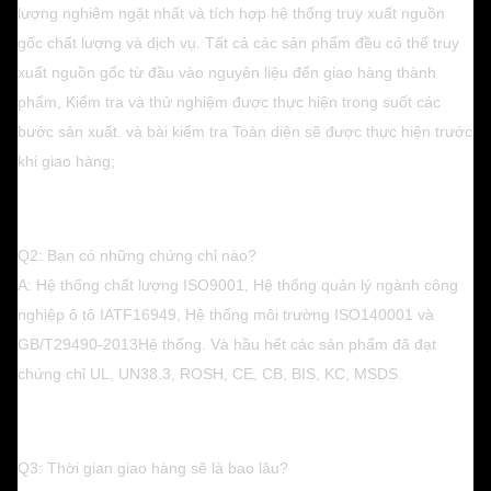
lượng nghiêm ngặt nhất và tích hợp hệ thống truy xuất nguồn
gốc chất lượng và dịch vụ. Tất cả các sản phẩm đều có thể truy
xuất nguồn gốc từ đầu vào nguyên liệu đến giao hàng thành
phẩm, Kiểm tra và thử nghiệm được thực hiện trong suốt các
bước sản xuất. và bài kiểm tra Toàn diện sẽ được thực hiện trước
khi giao hàng;
Q2: Bạn có những chứng chỉ nào?
A: Hệ thống chất lượng ISO9001, Hệ thống quản lý ngành công
nghiệp ô tô IATF16949, Hệ thống môi trường ISO140001 và
GB/T29490-2013
Hệ thống. Và hầu hết các sản phẩm đã đạt
chứng chỉ UL, UN38.3, ROSH, CE, CB, BIS, KC, MSDS.
Q3: Thời gian giao hàng sẽ là bao lâu?