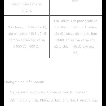
năm.
không gian sàn của
phòng.
Pin lithium iron phosphate có
Nói chung, tuổi thọ chu kỳ
tuổi thọ chu kỳ hơn 15 năm,
của pin axit-chì là 3 đến 5
tốc độ sạc và xả nhanh, hơn
năm và số lần sạc và xả
3000 lần sạc và xả và khả
là 500 đến 600 lần.
năng chịu nhiệt độ cao mạnh
mẽ.
Thông tin chi tiết nhanh:
Mật độ năng lượng cao, Tốc độ xả cao, An toàn cao
Điện trở trong thấp, Không có hiệu ứng nhớ, Hiệu suất cao