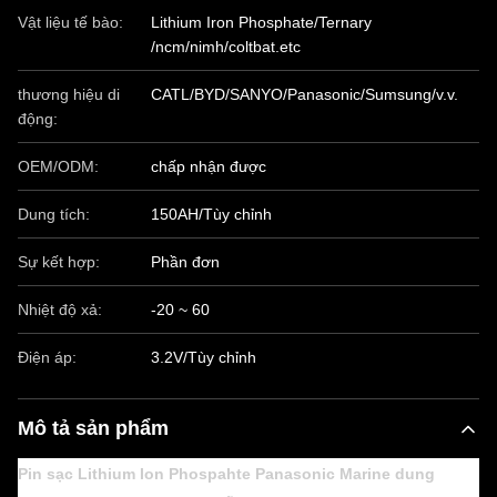
Vật liệu tế bào:
Lithium Iron Phosphate/Ternary
/ncm/nimh/coltbat.etc
thương hiệu di
CATL/BYD/SANYO/Panasonic/Sumsung/v.v.
động:
OEM/ODM:
chấp nhận được
Dung tích:
150AH/Tùy chỉnh
Sự kết hợp:
Phần đơn
Nhiệt độ xả:
-20 ~ 60
Điện áp:
3.2V/Tùy chỉnh
Mô tả sản phẩm
Pin sạc Lithium Ion Phospahte Panasonic Marine dung