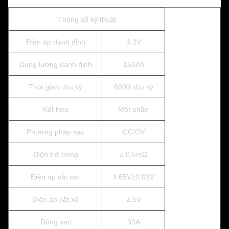
Thông số kỹ thuật
Điện áp danh định
3.2V
Dung lượng danh định
150Ah
Thời gian chu kỳ
6000 chu kỳ
Kết hợp
Một phần
Phương pháp sạc
CC/CV
Điện trở trong
≤ 0.5mΩ
Điện áp cắt sạc
3.65V±0.03V
Điện áp cắt xả
2.5V
Dòng sạc
30A