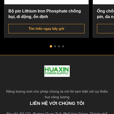
Bộ pin Lithium Iron Phosphate chống
Ống chố
bụi, di động, ổn định
pin, đa 
bào
Tìm hiểu ngay bây giờ
Năng lượng mới cho phép chúng ta nói lời tạm biệt với sự thiếu
hụt năng lượng
LIÊN HỆ VỚI CHÚNG TÔI
Địa chỉ: Số 121, Đường Quan Tuế, Phố Vạn Giang, Thành phố