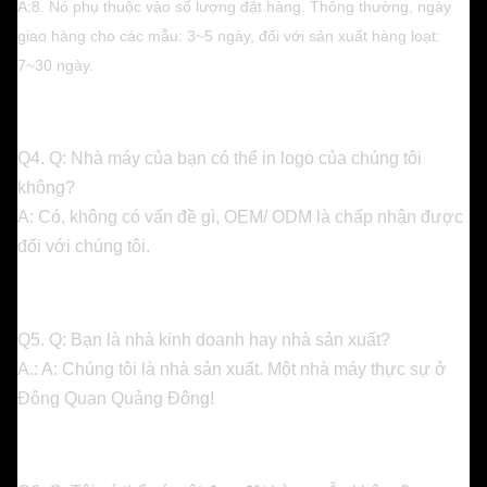
A:8. Nó phụ thuộc vào số lượng đặt hàng. Thông thường, ngày
giao hàng cho các mẫu: 3~5 ngày, đối với sản xuất hàng loạt:
7~30 ngày.
Q4. Q: Nhà máy của bạn có thể in logo của chúng tôi
không?
A: Có, không có vấn đề gì, OEM/ ODM là chấp nhận được
đối với chúng tôi.
Q5. Q: Bạn là nhà kinh doanh hay nhà sản xuất?
A.: A: Chúng tôi là nhà sản xuất. Một nhà máy thực sự ở
Đông Quan Quảng Đông!