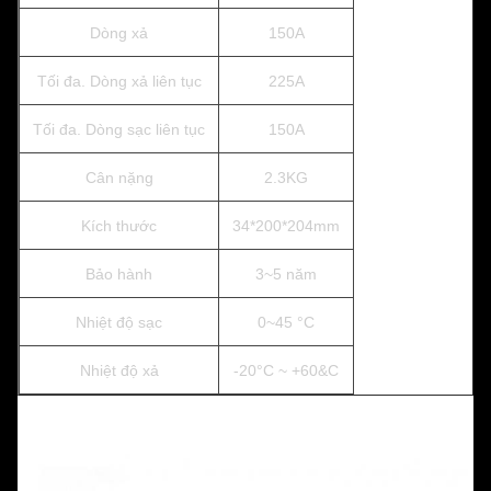
Dòng xả
150A
Tối đa. Dòng xả liên tục
225A
Tối đa. Dòng sạc liên tục
150A
Cân nặng
2.3KG
Kích thước
34*200*204mm
Bảo hành
3~5 năm
Nhiệt độ sạc
0~45 °C
Nhiệt độ xả
-20°C ~ +60&C