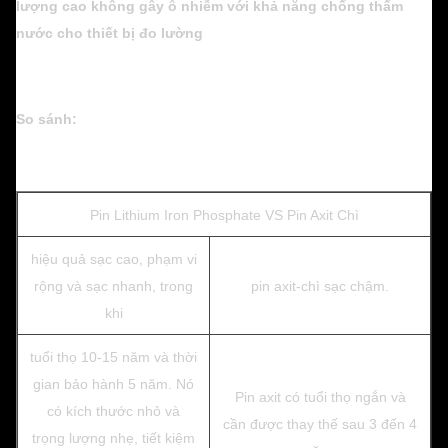
lượng cao không gây ô nhiễm với khả năng chống thấm
nước cho thiết bị đo lường
So sánh:
Pin Lithium Iron Phosphate VS Pin Axit Chì
hiệu quả sạc cao, phạm vi
rộng và sạc nhanh, trong
pin axit-chì sạc chậm.
khi
tuổi thọ 10-15 năm và thời
gian bảo hành 5 năm. Nó
Pin axit có tuổi thọ ngắn và
có kích thước nhỏ và
cần được thay thế sau 3 đến 4
trọng lượng nhẹ, tiết kiệm