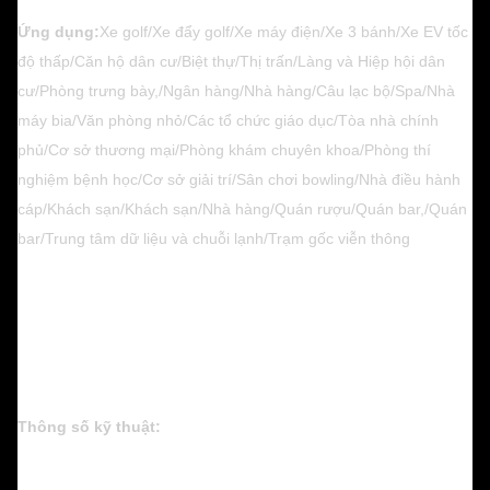
Ứng dụng:
Xe golf/Xe đẩy golf/Xe máy điện/Xe 3 bánh/Xe EV tốc
độ thấp/Căn hộ dân cư/Biệt thự/Thị trấn/Làng và Hiệp hội dân
cư/Phòng trưng bày,/Ngân hàng/Nhà hàng/Câu lạc bộ/Spa/Nhà
máy bia/Văn phòng nhỏ/Các tổ chức giáo dục/Tòa nhà chính
phủ/Cơ sở thương mại/Phòng khám chuyên khoa/Phòng thí
nghiệm bệnh học/Cơ sở giải trí/Sân chơi bowling/Nhà điều hành
cáp/Khách sạn/Khách sạn/Nhà hàng/Quán rượu/Quán bar,/Quán
bar/Trung tâm dữ liệu và chuỗi lạnh/Trạm gốc viễn thông
Thông số kỹ thuật: